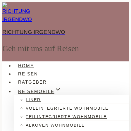
Zum
Inhalt
springen
RICHTUNG IRGENDWO
Geh mit uns auf Reisen
HOME
REISEN
RATGEBER
REISEMOBILE
LINER
VOLLINTEGRIERTE WOHNMOBILE
TEILINTEGRIERTE WOHNMOBILE
ALKOVEN WOHNMOBILE