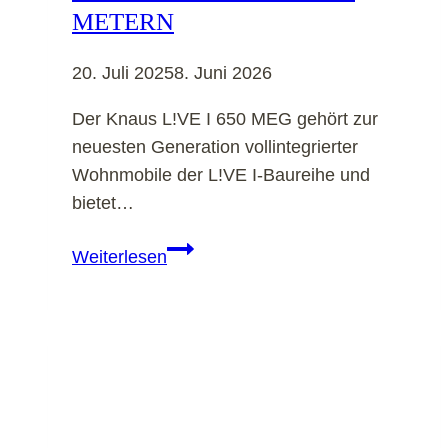
METERN
20. Juli 2025
8. Juni 2026
Der Knaus L!VE I 650 MEG gehört zur
neuesten Generation vollintegrierter
Wohnmobile der L!VE I-Baureihe und
bietet…
KNAUS
Weiterlesen
L!VE
I
650
MEG
(2025):
Vollintegrierter
Komfort