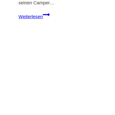
seinen Camper…
KNAUS
Weiterlesen
BOXLIFE
&
BOXLIFE
PLATINUM
SELECTION
2026:
Flexibler
Camper
Van
mit
cleverem
Raumkonzept