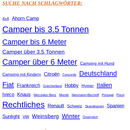
SUCHE NACH SCHLAGWÖRTER:
Ahorn Camp
4x4
Camper bis 3.5 Tonnen
Camper bis 6 Meter
Camper über 3.5 Tonnen
Camper über 6 Meter
Camping mit Hund
Deutschland
Citroën
Camping mit Kindern
Concorde
Fiat
Italien
Frankreich
Hobby
Hymer
Griechenland
Iveco
Knaus
Mercedes-Benz
Morelo
Niesmann+Bischoff
Portugal
Pössl
Rechtliches
Renault
Spanien
Schweiz
Skandinavien
Winter
Weinsberg
Sunlight
VW
Österreich