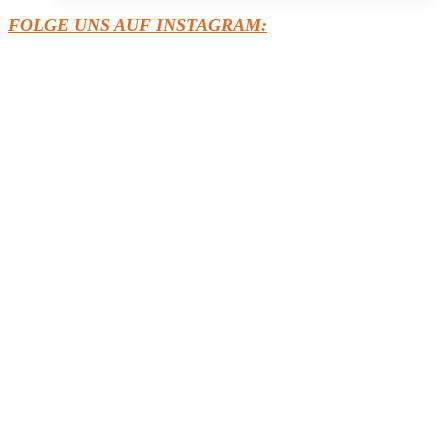
640
FOLGE UNS AUF INSTAGRAM:
MEG
Vansation
(2025)
–
Der
ideale
Reisebegleiter