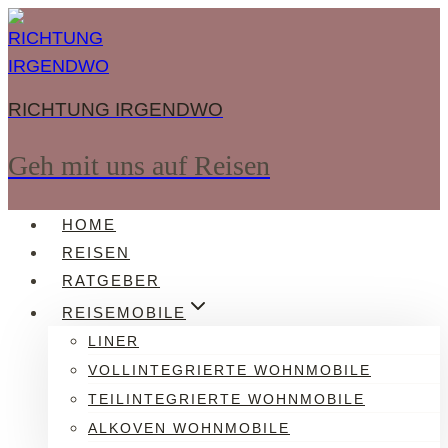
Zum
Inhalt
springen
RICHTUNG IRGENDWO
Geh mit uns auf Reisen
HOME
REISEN
RATGEBER
REISEMOBILE
LINER
VOLLINTEGRIERTE WOHNMOBILE
TEILINTEGRIERTE WOHNMOBILE
ALKOVEN WOHNMOBILE