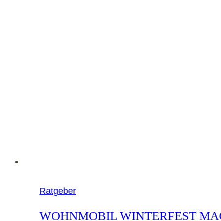
Abenteuer
Ratgeber
WOHNMOBIL WINTERFEST MA