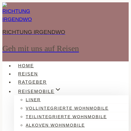
Zum
Inhalt
springen
RICHTUNG IRGENDWO
Geh mit uns auf Reisen
HOME
REISEN
RATGEBER
REISEMOBILE
LINER
VOLLINTEGRIERTE WOHNMOBILE
TEILINTEGRIERTE WOHNMOBILE
ALKOVEN WOHNMOBILE