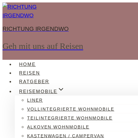
Zum
Inhalt
springen
RICHTUNG IRGENDWO
Geh mit uns auf Reisen
HOME
REISEN
RATGEBER
REISEMOBILE
LINER
VOLLINTEGRIERTE WOHNMOBILE
TEILINTEGRIERTE WOHNMOBILE
ALKOVEN WOHNMOBILE
KASTENWAGEN / CAMPERVAN