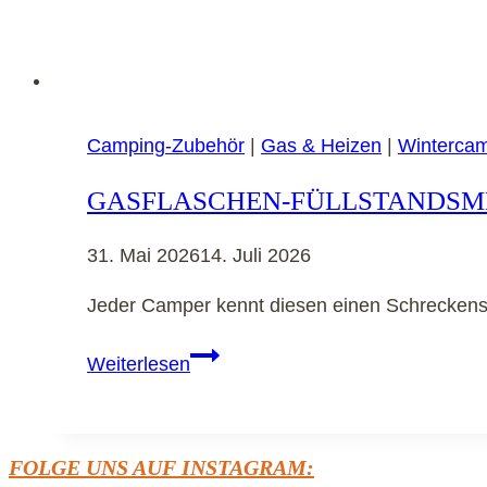
Camping-Zubehör
|
Gas & Heizen
|
Winterca
GASFLASCHEN-FÜLLSTANDSMES
31. Mai 2026
14. Juli 2026
Jeder Camper kennt diesen einen Schreckens
Gasflaschen-
Weiterlesen
Füllstandsmesser:
Nie
wieder
FOLGE UNS AUF INSTAGRAM:
ohne