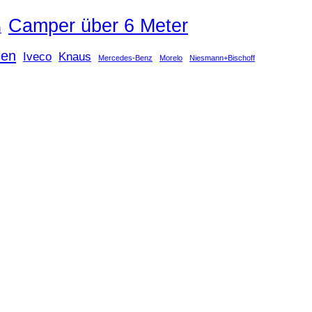
Camper über 6 Meter
n
lien
Iveco
Knaus
Mercedes-Benz
Morelo
Niesmann+Bischoff