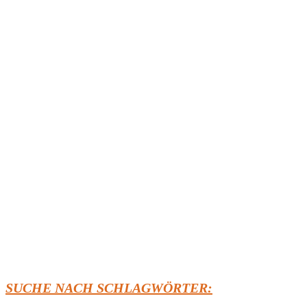
Gas
beim
Camping!
SUCHE NACH SCHLAGWÖRTER: