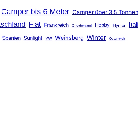
Camper bis 6 Meter
Camper über 3.5 Tonne
Fiat
tschland
Ita
Frankreich
Hobby
Hymer
Griechenland
Winter
Weinsberg
Spanien
Sunlight
VW
Österreich