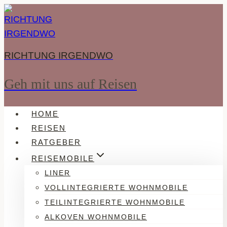
Zum
Inhalt
springen
RICHTUNG IRGENDWO
Geh mit uns auf Reisen
HOME
REISEN
RATGEBER
REISEMOBILE
LINER
VOLLINTEGRIERTE WOHNMOBILE
TEILINTEGRIERTE WOHNMOBILE
ALKOVEN WOHNMOBILE