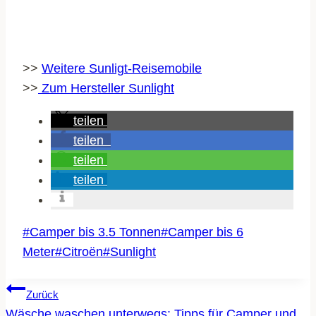
>>
Weitere Sunligt-Reisemobile
>>
Zum Hersteller Sunlight
teilen
teilen
teilen
teilen
Schlagworte:
#
Camper bis 3.5 Tonnen
#
Camper bis 6
Meter
#
Citroën
#
Sunlight
BEITRAGSNAVIGATION
Zurück
Wäsche waschen unterwegs: Tipps für Camper und