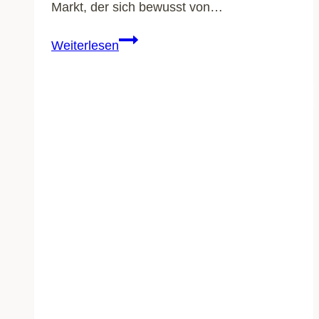
Markt, der sich bewusst von…
Weinsberg
Weiterlesen
X-
Pedition
600
MQ
(2026):
Luxus
trifft
Offroad-
Abenteuer