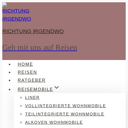
Zum
Inhalt
springen
RICHTUNG IRGENDWO
Geh mit uns auf Reisen
HOME
REISEN
RATGEBER
REISEMOBILE
LINER
VOLLINTEGRIERTE WOHNMOBILE
TEILINTEGRIERTE WOHNMOBILE
ALKOVEN WOHNMOBILE