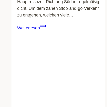
Hauptreisezeit Richtung Süden regelmäßig
dicht. Um dem zähen Stop-and-go-Verkehr
zu entgehen, weichen viele…
Neue
Weiterlesen
Schweiz-
Transitgebühr
für
Camper:
Wird
Italien-
Urlaub
bald
teurer?