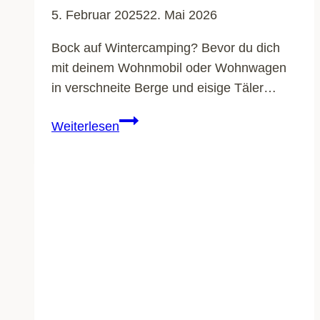
5. Februar 2025
22. Mai 2026
Bock auf Wintercamping? Bevor du dich
mit deinem Wohnmobil oder Wohnwagen
in verschneite Berge und eisige Täler…
Camper
Weiterlesen
wintertauglich
oder
winterfest?
Der
feine
Unterschied
für
dein
Winterabenteuer!