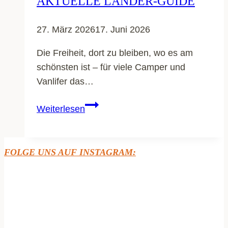
AKTUELLE LÄNDER-GUIDE
27. März 2026
17. Juni 2026
Die Freiheit, dort zu bleiben, wo es am
schönsten ist – für viele Camper und
Vanlifer das…
Freistehen
Weiterlesen
in
Europa:
Wo
FOLGE UNS AUF INSTAGRAM:
ist
es
erlaubt?
Der
aktuelle