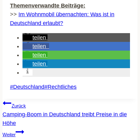
Themenverwandte Beiträge:
>>
Im Wohnmobil übernachten: Was ist in
Deutschland erlaubt?
teilen
teilen
teilen
teilen
Schlagworte:
#
Deutschland
#
Rechtliches
BEITRAGSNAVIGATION
Zurück
Camping-Boom in Deutschland treibt Preise in die
Höhe
Weiter