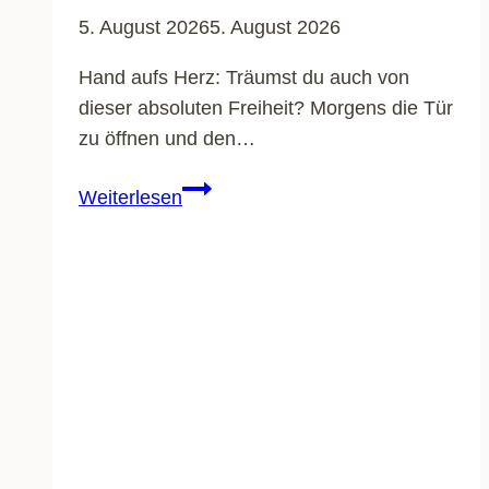
5. August 2026
5. August 2026
Hand aufs Herz: Träumst du auch von
dieser absoluten Freiheit? Morgens die Tür
zu öffnen und den…
Wohnmobil-
Weiterlesen
Typen
im
Vergleich:
Welcher
Aufbau
passt
zu
deinem
Camping-