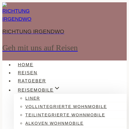
Zum
Inhalt
springen
RICHTUNG IRGENDWO
Geh mit uns auf Reisen
HOME
REISEN
RATGEBER
REISEMOBILE
LINER
VOLLINTEGRIERTE WOHNMOBILE
TEILINTEGRIERTE WOHNMOBILE
ALKOVEN WOHNMOBILE