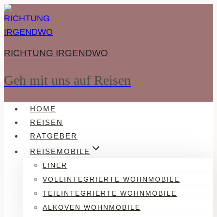
Zum
Inhalt
springen
RICHTUNG IRGENDWO
Geh mit uns auf Reisen
HOME
REISEN
RATGEBER
REISEMOBILE
LINER
VOLLINTEGRIERTE WOHNMOBILE
TEILINTEGRIERTE WOHNMOBILE
ALKOVEN WOHNMOBILE