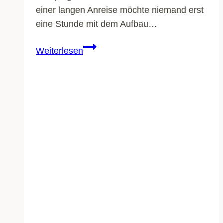
einer langen Anreise möchte niemand erst
eine Stunde mit dem Aufbau…
Aufblasbares
Weiterlesen
Vorzelt:
Vorteile,
Nachteile
und
die
beliebtesten
Modelle