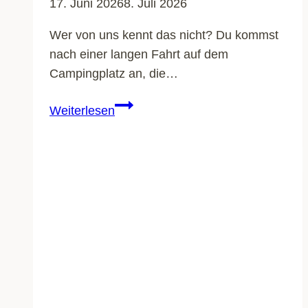
17. Juni 2026
8. Juli 2026
Wer von uns kennt das nicht? Du kommst
nach einer langen Fahrt auf dem
Campingplatz an, die…
Der
Weiterlesen
große
Campingtisch-
Vergleich:
Klapp-,
Falt-
oder
Rolltisch?