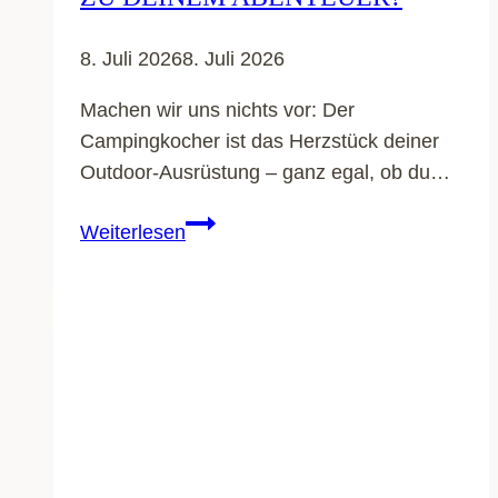
8. Juli 2026
8. Juli 2026
Machen wir uns nichts vor: Der
Campingkocher ist das Herzstück deiner
Outdoor-Ausrüstung – ganz egal, ob du…
Die
Weiterlesen
besten
Campingkocher
im
Vergleich:
Welcher
passt
zu
deinem