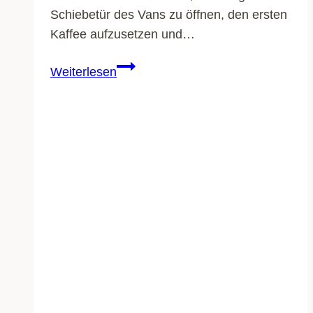
Schiebetür des Vans zu öffnen, den ersten
Kaffee aufzusetzen und…
Faltbare
Weiterlesen
Solarmodule:
Deine
Freiheit
aus
der
Tasche
–
Mobil,
flexibel
&
absolut
autark